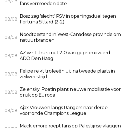
08/08
fans vermoeden date
Bosz zag 'slecht' PSV in openingsduel tegen
08/08
Fortuna Sittard (2-2)
Noodtoestand in West-Canadese provincie om
08/08
natuurbranden
AZ wint thuis met 2-0 van gepromoveerd
08/08
ADO Den Haag
Felipe reikt trofeeën uit na tweede plaats in
08/08
zeilwedstrijd
Zelensky: Poetin plant nieuwe mobilisatie voor
08/08
druk op Europa
Ajax Vrouwen langs Rangers naar derde
08/08
voorronde Champions League
Macklemore roept fans op Palestijnse vlaggen